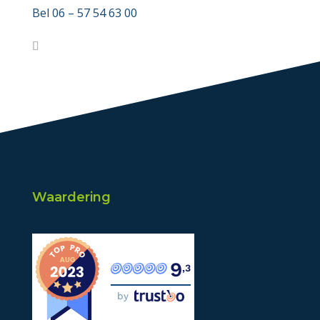
Bel 06 – 57 54 63 00‬
Waardering
9
,3
by