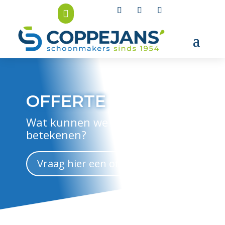

OFFERTE
Wat kunnen we voor je
betekenen?
Vraag hier een offerte aan