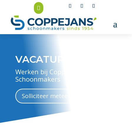

VACATURES
Werken bij Coppejans
Schoonmakers
Solliciteer meteen!